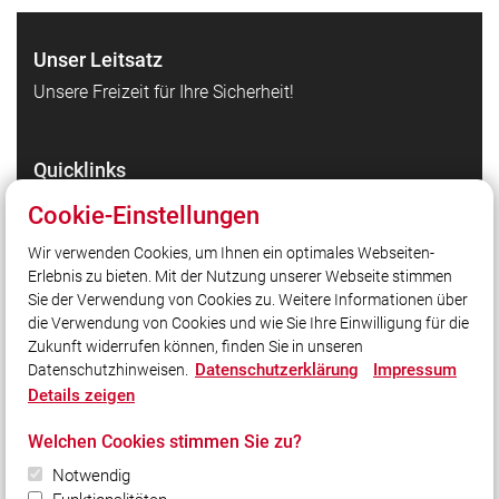
Unser Leitsatz
Unsere Freizeit für Ihre Sicherheit!
Quicklinks
Feuerwehr Arnschwang
Cookie-Einstellungen
Gemeinde Arnschwang
Wir verwenden Cookies, um Ihnen ein optimales Webseiten-
Inspektionsbereich 6 / Furth im Wald - Hohenbogen-
Erlebnis zu bieten. Mit der Nutzung unserer Webseite stimmen
Winkel
Sie der Verwendung von Cookies zu. Weitere Informationen über
Kreisfeuerwehrverband Cham
die Verwendung von Cookies und wie Sie Ihre Einwilligung für die
Zukunft widerrufen können, finden Sie in unseren
Datenschutzerklärung
Impressum
Datenschutzhinweisen.
Social Media
Details zeigen
Auch unterwegs immer auf dem Laufenden bleiben?
Welchen Cookies stimmen Sie zu?
Bleiben Sie mit uns in Kontakt und vernetzen Sie sich
Notwendig
mit uns!